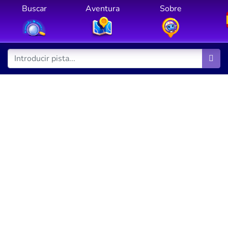
Buscar
Aventura
Sobre