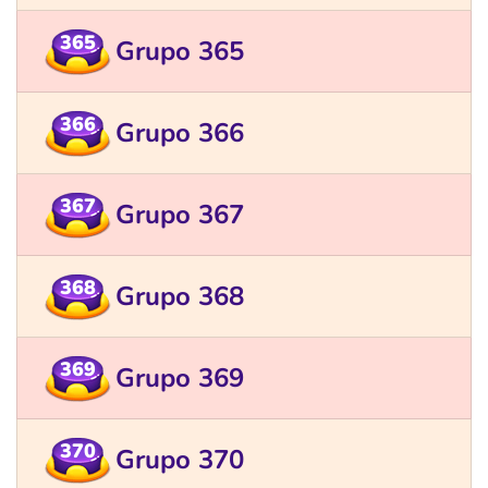
365
Grupo 365
366
Grupo 366
367
Grupo 367
368
Grupo 368
369
Grupo 369
370
Grupo 370