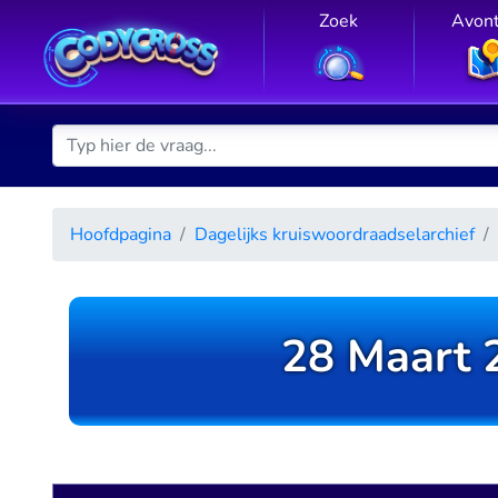
Zoek
Avon
Hoofdpagina
Dagelijks kruiswoordraadselarchief
28 Maart 