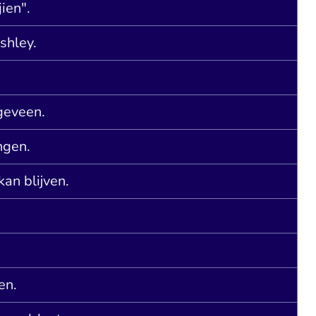
ien".
shley.
geveen.
ngen.
an blijven.
en.