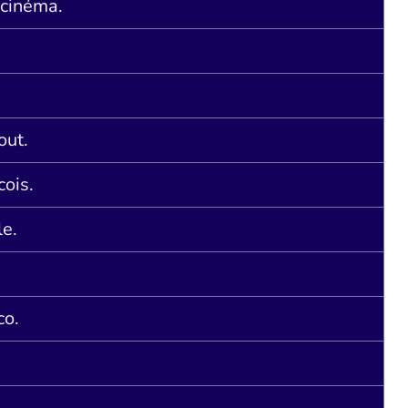
 cinéma.
out.
ois.
le.
co.