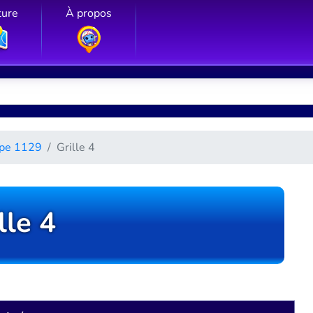
ture
À propos
pe 1129
Grille 4
lle 4