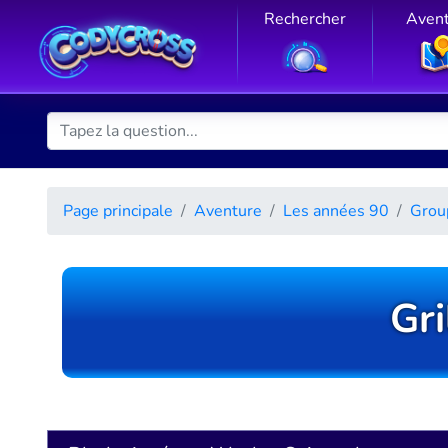
Rechercher
Aven
Page principale
Aventure
Les années 90
Grou
Gri